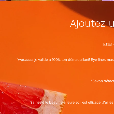
Ajoutez 
Êtes-
"wouaaaa je valide a 100% ton démaquillant! Eye-liner, masc
"Savon détac
"j'ai testé le beaume à levre et il est efficace. J'ai 